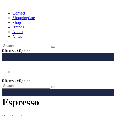
Contact
Shoppingdate
Shop
Brands
About
News
0 items
-
€0,00
0
0 items
-
€0,00
0
Espresso