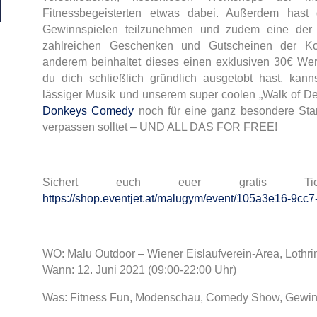
Fitnessbegeisterten etwas dabei. Außerdem hast d
Gewinnspielen teilzunehmen und zudem eine der b
zahlreichen Geschenken und Gutscheinen der Koo
anderem beinhaltet dieses einen exklusiven 30€ We
du dich schließlich gründlich ausgetobt hast, kann
lässiger Musik und unserem super coolen „Walk of De
Donkeys Comedy
noch für eine ganz besondere Sta
verpassen solltet – UND ALL DAS FOR FREE!
Sichert euch euer gratis Tic
https://shop.eventjet.at/malugym/event/105a3e16-9c
WO: Malu Outdoor – Wiener Eislaufverein-Area, Lothr
Wann: 12. Juni 2021 (09:00-22:00 Uhr)
Was: Fitness Fun, Modenschau, Comedy Show, Gewinn