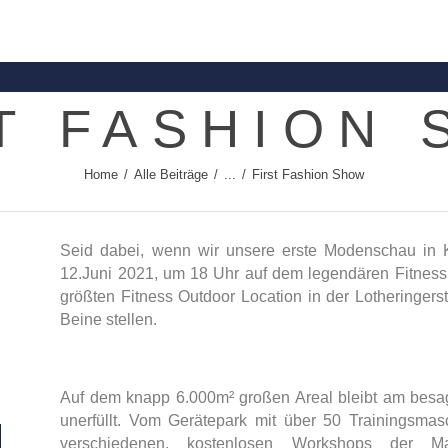
Contact
Shoppingdate
T FASHION
Shop
Home
Alle Beiträge
...
First Fashion Show
Brands
About
Seid dabei, wenn wir unsere erste Modenschau in 
12.Juni 2021, um 18 Uhr auf dem legendären Fitnes
größten Fitness Outdoor Location in der Lotheringers
News
Beine stellen.
Auf dem knapp 6.000m² großen Areal bleibt am bes
unerfüllt. Vom Gerätepark mit über 50 Trainingsma
verschiedenen, kostenlosen Workshops der 