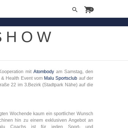
0
 SHOW
Kooperation mit
Atombody
am Samstag, den
s & Health Event vom
Malu Sportsclub
auf der
traße 22 im 3.Bezirk (Stadtpark Nähe) auf die
agten Wochende kaum ein sportlicher Wunsch
schinen hin zu einem exklusiven Angebot an
Malu Coachs ist für jeden Sport- und