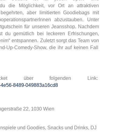
u die Möglichkeit, vor Ort an attraktiven
egehrten, aber limitierten Goodiebags mit
perationspartnerInnen abzustauben. Unter
rtgutschein für unseren Jeansshop. Nachdem
st du gemütlich bei leckeren Erfrischungen,
nim“ entspannen. Zuletzt sorgt das Team von
nd-Up-Comedy-Show, die ihr auf keinen Fall
ket über folgenden Link:
c7-4e56-8489-049883a16cd8
ingerstraße 22, 1030 Wien
spiele und Goodies, Snacks und Drinks, DJ