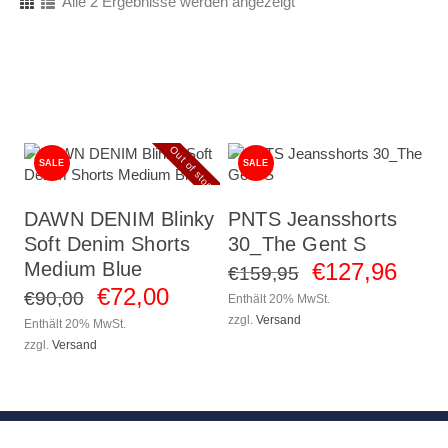
Alle 2 Ergebnisse werden angezeigt
Out of stock
SALE
SALE
DAWN DENIM Blinky
PNTS Jeansshorts
Soft Denim Shorts
30_The Gent S
€
127
,
96
Medium Blue
€
159
,
95
€
72
,
00
€
90
,
00
Enthält 20% MwSt.
zzgl.
Versand
Enthält 20% MwSt.
zzgl.
Versand