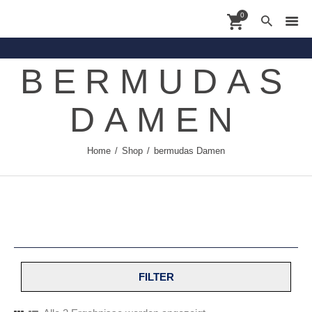
0
BERMUDAS
Contact
DAMEN
Shoppingdate
Shop
Home
Shop
bermudas Damen
Brands
About
News
FILTER