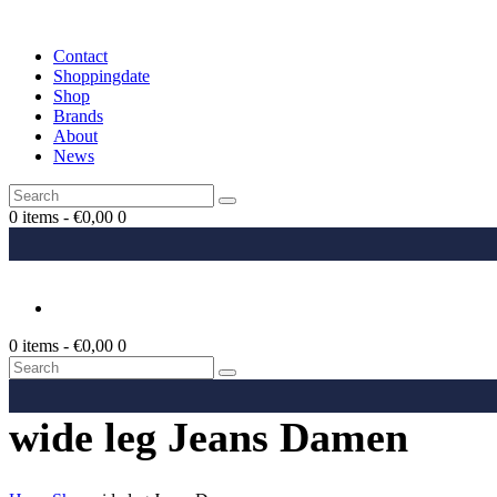
Contact
Shoppingdate
Shop
Brands
About
News
0 items
-
€0,00
0
0 items
-
€0,00
0
wide leg Jeans Damen