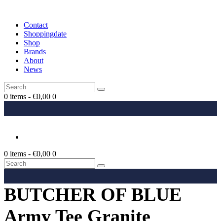
Contact
Shoppingdate
Shop
Brands
About
News
0 items
-
€0,00
0
0 items
-
€0,00
0
BUTCHER OF BLUE
Army Tee Granite