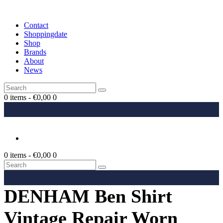
Contact
Shoppingdate
Shop
Brands
About
News
0 items
-
€0,00
0
0 items
-
€0,00
0
DENHAM Ben Shirt
Vintage Repair Worn