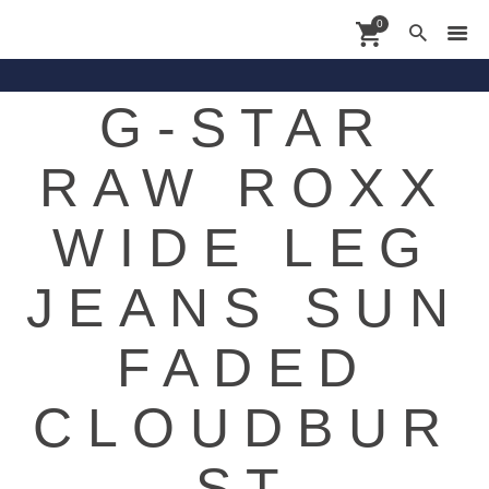
0
G-STAR
Contact
RAW ROXX
Shoppingdate
Shop
WIDE LEG
Brands
JEANS SUN
About
News
FADED
CLOUDBUR
ST