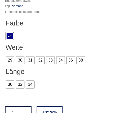
Enthält 20% MwSt.
zzgl.
Versand
Lieferzeit: nicht angegeben
Farbe
Weite
29
30
31
32
33
34
36
38
Länge
30
32
34
BUY NOW