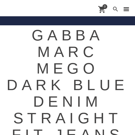
0
GABBA
Contact
MARC
Shoppingdate
Shop
MEGO
Brands
DARK BLUE
About
News
DENIM
STRAIGHT
FIT JEANS