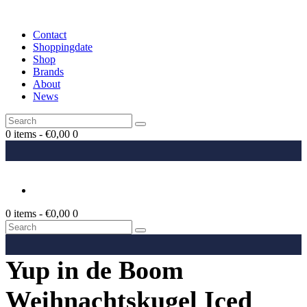
Contact
Shoppingdate
Shop
Brands
About
News
0 items
-
€0,00
0
0 items
-
€0,00
0
Yup in de Boom
Weihnachtskugel Iced