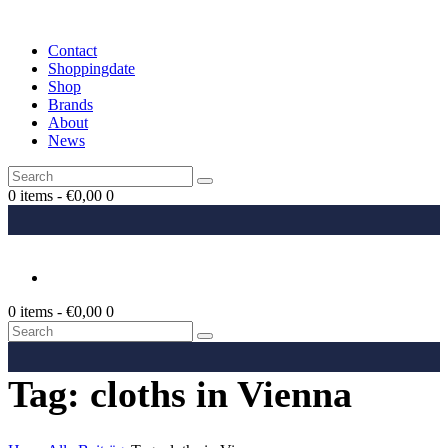
Contact
Shoppingdate
Shop
Brands
About
News
0 items
-
€0,00
0
0 items
-
€0,00
0
Tag: cloths in Vienna