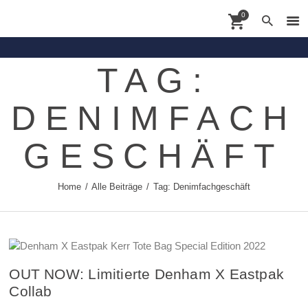
0
TAG:
Contact
DENIMFACH
Shoppingdate
Shop
GESCHÄFT
Brands
Home
Alle Beiträge
Tag: Denimfachgeschäft
About
News
OUT NOW: Limitierte Denham X Eastpak
Collab