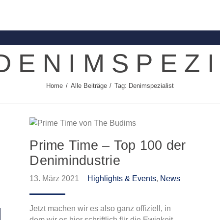
Contact
Shoppingdate
 DENIMSPEZI
Shop
Home
Alle Beiträge
Tag: Denimspezialist
Brands
About
Prime Time – Top 100 der
News
Denimindustrie
13. März 2021
Highlights & Events
,
News
Jetzt machen wir es also ganz offiziell, in
dem wir es hier schriftlich für die Ewigkeit