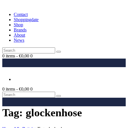
Contact
Shoppingdate
Shop
Brands
About
News
0 items
-
€0,00
0
0 items
-
€0,00
0
Tag: glockenhose