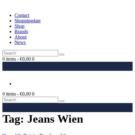
Contact
Shoppingdate
Shop
Brands
About
News
0 items
-
€0,00
0
0 items
-
€0,00
0
Tag: Jeans Wien