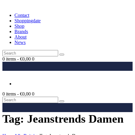
Contact
Shoppingdate
Shop
Brands
About
News
0 items
-
€0,00
0
0 items
-
€0,00
0
Tag: Jeanstrends Damen