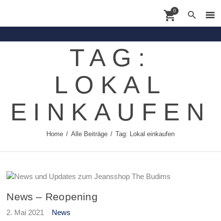
0
TAG:
Contact
LOKAL
Shoppingdate
Shop
EINKAUFEN
Brands
Home
Alle Beiträge
Tag: Lokal einkaufen
About
News
News – Reopening
2. Mai 2021
News