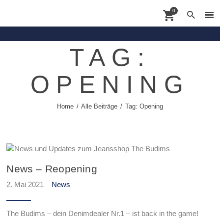
0
TAG:
Contact
OPENING
Shoppingdate
Shop
Home
Alle Beiträge
Tag: Opening
Brands
About
News
News – Reopening
2. Mai 2021
News
The Budims – dein Denimdealer Nr.1 – ist back in the game!