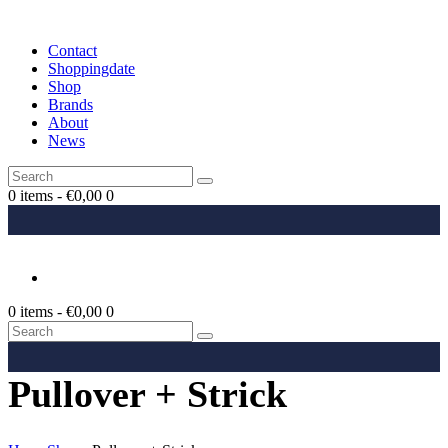
Contact
Shoppingdate
Shop
Brands
About
News
0 items
-
€0,00
0
0 items
-
€0,00
0
Pullover + Strick