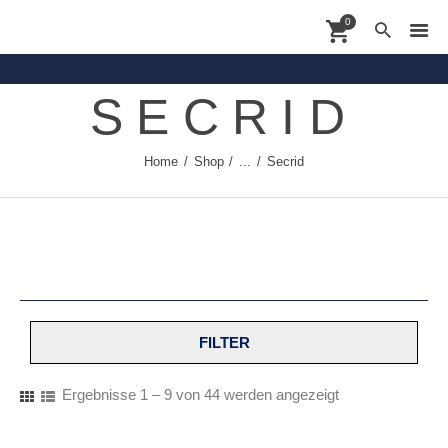
0
SECRID
Contact
Home
Shop
...
Secrid
Shoppingdate
Shop
Brands
About
News
FILTER
Ergebnisse 1 – 9 von 44 werden angezeigt