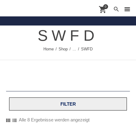
0
SWFD
Contact
Home
Shop
...
SWFD
Shoppingdate
Shop
Brands
About
News
FILTER
Alle 8 Ergebnisse werden angezeigt