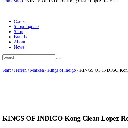
Home
Shop
...
KINGS OF INDIGO Kong Clean Lopez Redcast...
Contact
Shoppingdate
Shop
Brands
About
News
Start
/
Herren
/
Marken
/
Kings of Indigo
/ KINGS OF INDIGO Kong Cl
KINGS OF INDIGO Kong Clean Lopez Redca