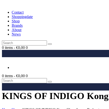
Contact
Shoppingdate
Shop
Brands
About
News
0 items
-
€0,00
0
0 items
-
€0,00
0
KINGS OF INDIGO Kong Cle