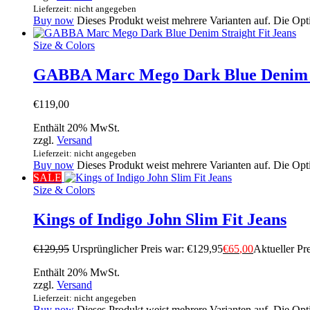
Lieferzeit: nicht angegeben
Buy now
Dieses Produkt weist mehrere Varianten auf. Die Op
Size & Colors
GABBA Marc Mego Dark Blue Denim St
€
119
,
00
Enthält 20% MwSt.
zzgl.
Versand
Lieferzeit: nicht angegeben
Buy now
Dieses Produkt weist mehrere Varianten auf. Die Op
SALE
Size & Colors
Kings of Indigo John Slim Fit Jeans
€
129
,
95
Ursprünglicher Preis war: €129
,
95
€
65
,
00
Aktueller Pre
Enthält 20% MwSt.
zzgl.
Versand
Lieferzeit: nicht angegeben
Buy now
Dieses Produkt weist mehrere Varianten auf. Die Op